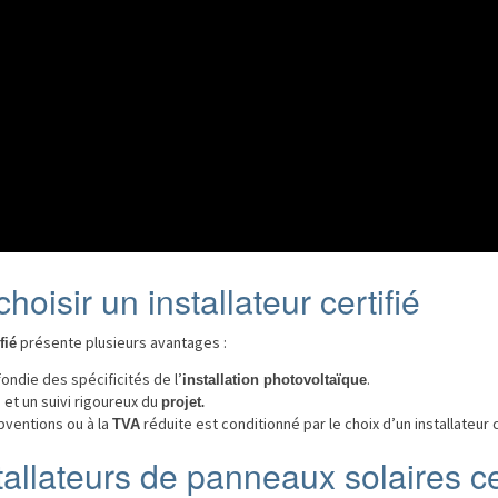
oisir un installateur certifié
présente plusieurs avantages :
fié
ondie des spécificités de l’
.
installation photovoltaïque
 et un suivi rigoureux du
projet
.
bventions ou à la
réduite est conditionné par le choix d’un installateur 
TVA
tallateurs de panneaux solaires cer