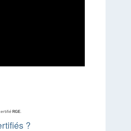
certifié
.
RGE
tifiés ?