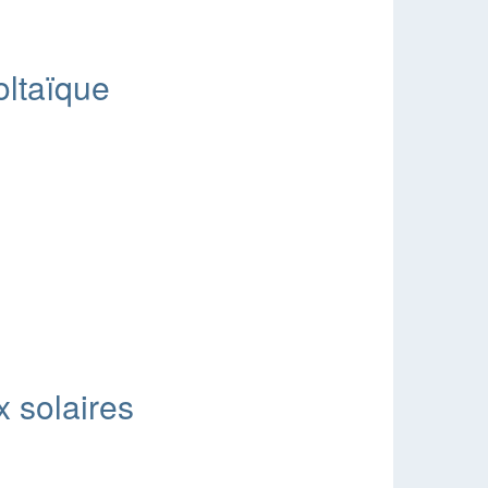
oltaïque
x solaires